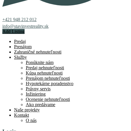
+421 948 212 012
info@stavinvestreality.sk
Add Listing
Predaj
Prenájom
Zahraničné nehnuteľnosti
Služby
Ponúknite nám
Predaj nehnuteľnosti
Kúpa nehnuteľnosti
Prenájom nehnuteľnosti
Hypotekárne poradenstvo
Právny servis
Inžiniering
Ocenenie nehnuteľnosti
Ako predávame
Naše projekty
Kontakt
O nás