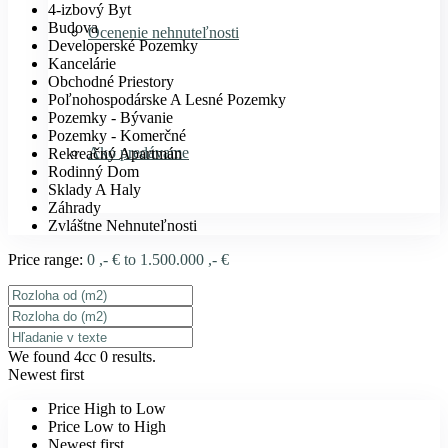
4-izbový Byt
Budova
Ocenenie nehnuteľnosti
Developerské Pozemky
Kancelárie
Obchodné Priestory
Poľnohospodárske A Lesné Pozemky
Pozemky - Bývanie
Pozemky - Komerčné
Ako predávame
Rekreačný Apartmán
Rodinný Dom
Sklady A Haly
Záhrady
Zvláštne Nehnuteľnosti
Price range:
0 ,- € to 1.500.000 ,- €
We found 4cc
0
results.
Newest first
Price High to Low
Price Low to High
Newest first