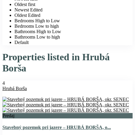
Oldest first
Newest Edited
Oldest Edited
Bedrooms High to Low
Bedrooms Low to high
Bathrooms High to Low
Bathrooms Low to high
Default
Properties listed in Hrubá
Borša
4
Hrubá Borša
Predaj
Stavebný pozemok pri jazere – HRUBÁ BORŠA, o...