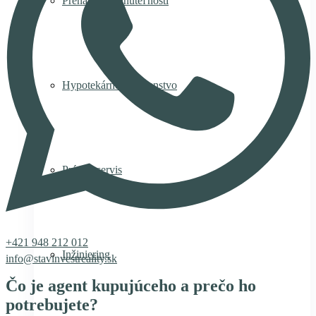
Prenájom nehnuteľnosti
Hypotekárne poradenstvo
Právny servis
+421 948 212 012
Inžiniering
info@stavinvestreality.sk
Čo je agent kupujúceho a prečo ho
potrebujete?