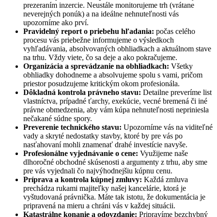
prezeraním inzercie. Neustále monitorujeme trh (vrátane
neverejných ponúk) a na ideálne nehnuteľnosti vás
upozorníme ako prví.
Pravidelný report o priebehu hľadania:
počas celého
procesu vás priebežne informujeme o výsledkoch
vyhľadávania, absolvovaných obhliadkach a aktuálnom stave
na trhu. Vždy viete, čo sa deje a ako pokračujeme.
Organizácia a sprevádzanie na obhliadkach:
Všetky
obhliadky dohodneme a absolvujeme spolu s vami, pričom
priestor posudzujeme kritickým okom profesionála.
Dôkladná kontrola právneho stavu:
Detailne preveríme list
vlastníctva, prípadné ťarchy, exekúcie, vecné bremená či iné
právne obmedzenia, aby vám kúpa nehnuteľnosti nepriniesla
nečakané súdne spory.
Preverenie technického stavu:
Upozorníme vás na viditeľné
vady a skryté nedostatky stavby, ktoré by pre vás po
nasťahovaní mohli znamenať drahé investície navyše.
Profesionálne vyjednávanie o cene:
Využijeme naše
dlhoročné obchodné skúsenosti a argumenty z trhu, aby sme
pre vás vyjednali čo najvýhodnejšiu kúpnu cenu.
Príprava a kontrola kúpnej zmluvy:
Každá zmluva
prechádza rukami majiteľky našej kancelárie, ktorá je
vyštudovaná právnička. Máte tak istotu, že dokumentácia je
pripravená na mieru a chráni vás v každej situácii.
Katastrálne konanie a odovzdanie:
Pripravíme bezchybný