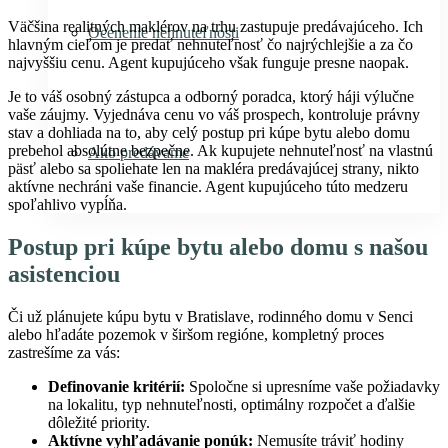
Väčšina realitných maklérov na trhu zastupuje predávajúceho. Ich
Ocenenie nehnuteľnosti
hlavným cieľom je predať nehnuteľnosť čo najrýchlejšie a za čo
najvyššiu cenu. Agent kupujúceho však funguje presne naopak.
Je to váš osobný zástupca a odborný poradca, ktorý háji výlučne
vaše záujmy. Vyjednáva cenu vo váš prospech, kontroluje právny
stav a dohliada na to, aby celý postup pri kúpe bytu alebo domu
prebehol absolútne bezpečne. Ak kupujete nehnuteľnosť na vlastnú
Ako predávame
päsť alebo sa spoliehate len na makléra predávajúcej strany, nikto
aktívne nechráni vaše financie. Agent kupujúceho túto medzeru
spoľahlivo vypĺňa.
Postup pri kúpe bytu alebo domu s našou
asistenciou
Či už plánujete kúpu bytu v Bratislave, rodinného domu v Senci
alebo hľadáte pozemok v širšom regióne, kompletný proces
zastrešíme za vás:
Definovanie kritérií:
Spoločne si upresníme vaše požiadavky
na lokalitu, typ nehnuteľnosti, optimálny rozpočet a ďalšie
dôležité priority.
Aktívne vyhľadávanie ponúk:
Nemusíte tráviť hodiny