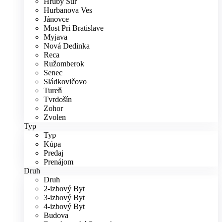
Hrubý Šúr
Hurbanova Ves
Jánovce
Most Pri Bratislave
Myjava
Nová Dedinka
Reca
Ružomberok
Senec
Sládkovičovo
Tureň
Tvrdošín
Zohor
Zvolen
Typ
Typ
Kúpa
Predaj
Prenájom
Druh
Druh
2-izbový Byt
3-izbový Byt
4-izbový Byt
Budova