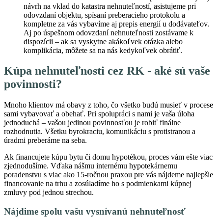
návrh na vklad do katastra nehnuteľností, asistujeme pri
odovzdaní objektu, spísaní preberacieho protokolu a
kompletne za vás vybavíme aj prepis energií u dodávateľov.
Aj po úspešnom odovzdaní nehnuteľnosti zostávame k
dispozícii – ak sa vyskytne akákoľvek otázka alebo
komplikácia, môžete sa na nás kedykoľvek obrátiť.
Kúpa nehnuteľnosti cez RK - aké sú vaše
povinnosti?
Mnoho klientov má obavy z toho, čo všetko budú musieť v procese
sami vybavovať a obehať. Pri spolupráci s nami je vaša úloha
jednoduchá – vašou jedinou povinnosťou je robiť finálne
rozhodnutia. Všetku byrokraciu, komunikáciu s protistranou a
úradmi preberáme na seba.
Ak financujete kúpu bytu či domu hypotékou, proces vám ešte viac
zjednodušíme. Vďaka nášmu internému hypotekárnemu
poradenstvu s viac ako 15-ročnou praxou pre vás nájdeme najlepšie
financovanie na trhu a zosúladíme ho s podmienkami kúpnej
zmluvy pod jednou strechou.
Nájdime spolu vašu vysnívanú nehnuteľnosť