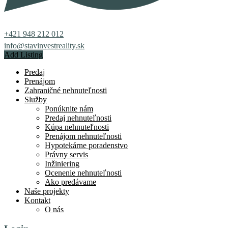
+421 948 212 012
info@stavinvestreality.sk
Add Listing
Predaj
Prenájom
Zahraničné nehnuteľnosti
Služby
Ponúknite nám
Predaj nehnuteľnosti
Kúpa nehnuteľnosti
Prenájom nehnuteľnosti
Hypotekárne poradenstvo
Právny servis
Inžiniering
Ocenenie nehnuteľnosti
Ako predávame
Naše projekty
Kontakt
O nás