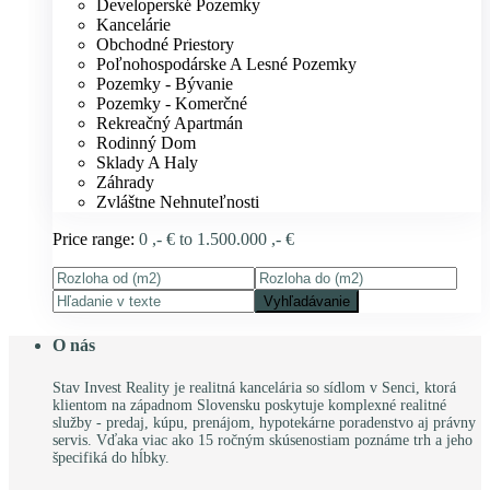
Developerské Pozemky
Kancelárie
Obchodné Priestory
Poľnohospodárske A Lesné Pozemky
Pozemky - Bývanie
Pozemky - Komerčné
Rekreačný Apartmán
Rodinný Dom
Sklady A Haly
Záhrady
Zvláštne Nehnuteľnosti
Price range:
0 ,- € to 1.500.000 ,- €
Vyhľadávanie
O nás
Stav Invest Reality je realitná kancelária so sídlom v Senci, ktorá
klientom na západnom Slovensku poskytuje komplexné realitné
služby - predaj, kúpu, prenájom, hypotekárne poradenstvo aj právny
servis. Vďaka viac ako 15 ročným skúsenostiam poznáme trh a jeho
špecifiká do hĺbky.