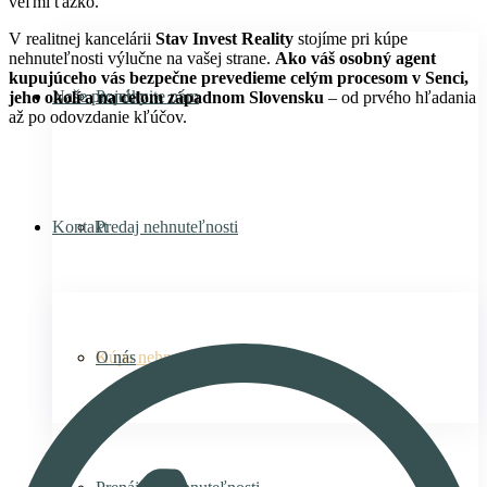
veľmi ťažko.
V realitnej kancelárii
Stav Invest Reality
stojíme pri kúpe
nehnuteľnosti výlučne na vašej strane.
Ako váš osobný agent
kupujúceho vás bezpečne prevedieme celým procesom v Senci,
Naše projekty
Ponúknite nám
jeho okolí a na celom západnom Slovensku
– od prvého hľadania
až po odovzdanie kľúčov.
Kontakt
Predaj nehnuteľnosti
Kúpa nehnuteľnosti
O nás