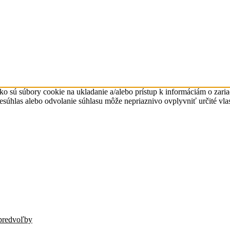
ko sú súbory cookie na ukladanie a/alebo prístup k informáciám o zari
Nesúhlas alebo odvolanie súhlasu môže nepriaznivo ovplyvniť určité vlas
predvoľby