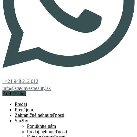
+421 948 212 012
info@stavinvestreality.sk
Add Listing
Predaj
Prenájom
Zahraničné nehnuteľnosti
Služby
Ponúknite nám
Predaj nehnuteľnosti