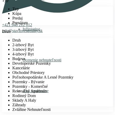
Typ
Typ
Kúpa
Predaj
Prenájom
+421 948 212 012
Inžiniering
info@stavinvestreality.sk
Druh
Druh
2-izbový Byt
3-izbový Byt
4-izbový Byt
Budova
Ocenenie nehnuteľnosti
Developerské Pozemky
Kancelárie
Obchodné Priestory
Poľnohospodárske A Lesné Pozemky
Pozemky - Bývanie
Pozemky - Komerčné
Ako predávame
Rekreačný Apartmán
Rodinný Dom
Sklady A Haly
Záhrady
Zvláštne Nehnuteľnosti