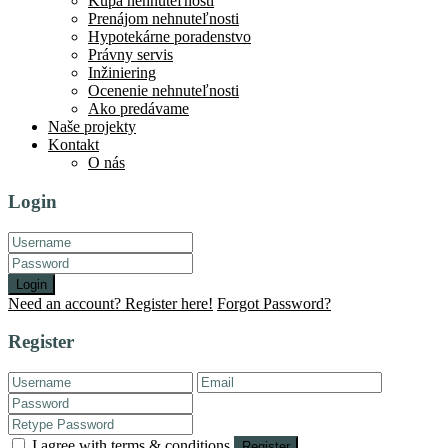
Kúpa nehnuteľnosti
Prenájom nehnuteľnosti
Hypotekárne poradenstvo
Právny servis
Inžiniering
Ocenenie nehnuteľnosti
Ako predávame
Naše projekty
Kontakt
O nás
Login
Login
Need an account? Register here!
Forgot Password?
Register
I agree with
terms & conditions
Register