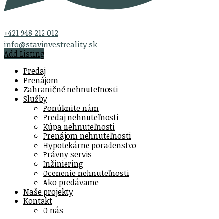
+421 948 212 012
info@stavinvestreality.sk
Add Listing
Predaj
Prenájom
Zahraničné nehnuteľnosti
Služby
Ponúknite nám
Predaj nehnuteľnosti
Kúpa nehnuteľnosti
Prenájom nehnuteľnosti
Hypotekárne poradenstvo
Právny servis
Inžiniering
Ocenenie nehnuteľnosti
Ako predávame
Naše projekty
Kontakt
O nás