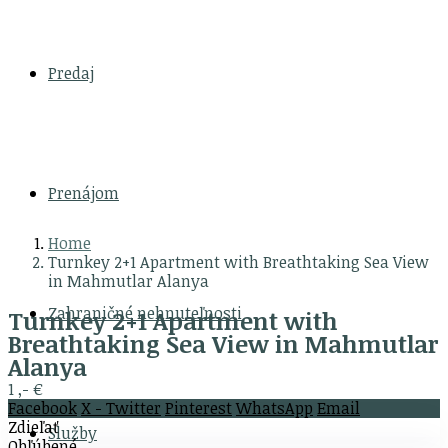
Predaj
Prenájom
Home
Turnkey 2+1 Apartment with Breathtaking Sea View
in Mahmutlar Alanya
Zahraničné nehnuteľnosti
Turnkey 2+1 Apartment with
Breathtaking Sea View in Mahmutlar
Alanya
1 ,- €
Facebook
X - Twitter
Pinterest
WhatsApp
Email
Zdieľať
Služby
Obľúbené