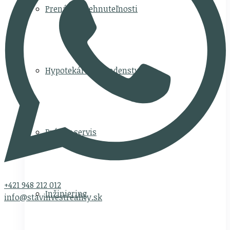
Prenájom nehnuteľnosti
Hypotekárne poradenstvo
Právny servis
+421 948 212 012
Inžiniering
info@stavinvestreality.sk