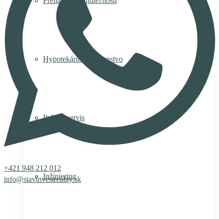
Prenájom nehnuteľnosti
Hypotekárne poradenstvo
Právny servis
+421 948 212 012
Inžiniering
info@stavinvestreality.sk