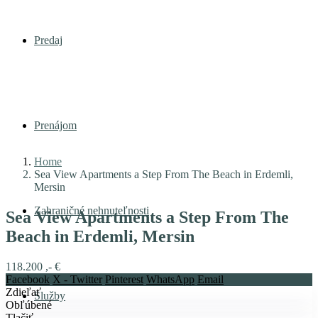
Predaj
Prenájom
Home
Sea View Apartments a Step From The Beach in Erdemli,
Mersin
Zahraničné nehnuteľnosti
Sea View Apartments a Step From The
Beach in Erdemli, Mersin
118.200 ,- €
Facebook
X - Twitter
Pinterest
WhatsApp
Email
Zdieľať
Služby
Obľúbené
Tlačiť