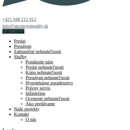
+421 948 212 012
info@stavinvestreality.sk
Add Listing
Predaj
Prenájom
Zahraničné nehnuteľnosti
Služby
Ponúknite nám
Predaj nehnuteľnosti
Kúpa nehnuteľnosti
Prenájom nehnuteľnosti
Hypotekárne poradenstvo
Právny servis
Inžiniering
Ocenenie nehnuteľnosti
Ako predávame
Naše projekty
Kontakt
O nás