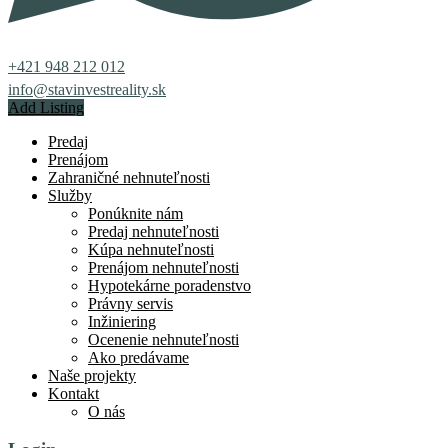
+421 948 212 012
info@stavinvestreality.sk
Add Listing
Predaj
Prenájom
Zahraničné nehnuteľnosti
Služby
Ponúknite nám
Predaj nehnuteľnosti
Kúpa nehnuteľnosti
Prenájom nehnuteľnosti
Hypotekárne poradenstvo
Právny servis
Inžiniering
Ocenenie nehnuteľnosti
Ako predávame
Naše projekty
Kontakt
O nás