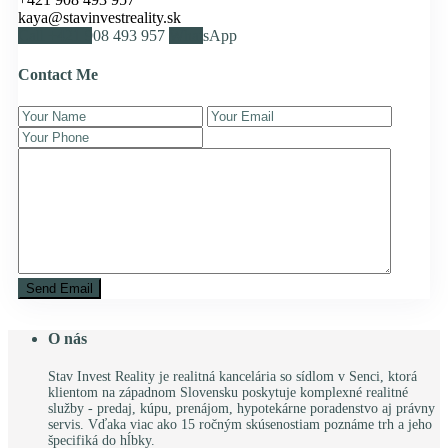
kaya@stavinvestreality.sk
Call
+421 908 493 957
WhatsApp
Contact Me
O nás
Stav Invest Reality je realitná kancelária so sídlom v Senci, ktorá
klientom na západnom Slovensku poskytuje komplexné realitné
služby - predaj, kúpu, prenájom, hypotekárne poradenstvo aj právny
servis. Vďaka viac ako 15 ročným skúsenostiam poznáme trh a jeho
špecifiká do hĺbky.