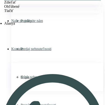
Zdieľať
Obľúbené
Tlačiť
Naše projekty
Ponúknite nám
Alanya
Kontakt
Predaj nehnuteľnosti
Kúpa nehnuteľnosti
O nás