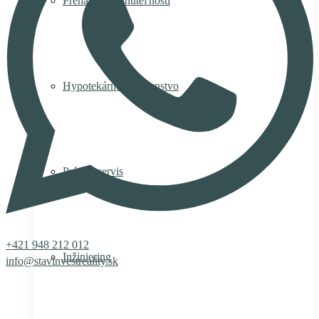
Prenájom nehnuteľnosti
Hypotekárne poradenstvo
Právny servis
+421 948 212 012
Inžiniering
info@stavinvestreality.sk