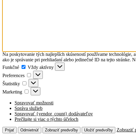
Na poskytovanie tých najlepších skúseností používame technológie, a
ako je správanie pri prehliadaní alebo jedinečné ID na tejto stránke. 
Funkčné
Funkčné
Vždy aktívny
Preferences
Preferences
Štatistiky
Štatistiky
Marketing
Marketing
Spravovať možnosti
Správa služieb
Spravovať {vendor_count} dodávateľov
Prečítajte si viac o týchto účeloch
Zobraziť 
Prijať
Odmietnúť
Zobraziť predvoľby
Uložiť predvoľby