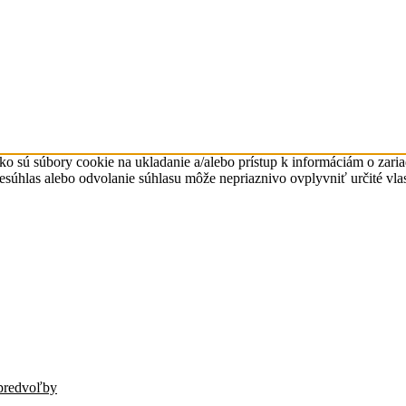
ko sú súbory cookie na ukladanie a/alebo prístup k informáciám o zari
Nesúhlas alebo odvolanie súhlasu môže nepriaznivo ovplyvniť určité vlas
predvoľby