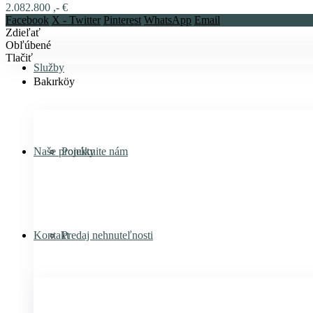
2.082.800 ,- €
Facebook
X - Twitter
Pinterest
WhatsApp
Email
Zdieľať
Obľúbené
Tlačiť
Služby
Bakırköy
Naše projekty
Ponúknite nám
Kontakt
Predaj nehnuteľnosti