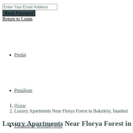
Reset Password
Return to Login
Predaj
Prenájom
Home
Luxury Apartments Near Florya Forest in Bakırköy, İstanbul
Luxury Apartments Near Florya Forest in 
Zahraničné nehnuteľnosti