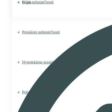
Kúpa nehnuteľnosti
O nás
Prenájom nehnuteľnosti
Hypotekárne poradenstvo
Právny servis