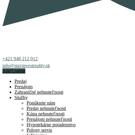
+421 948 212 012
info@stavinvestreality.sk
Add Listing
Predaj
Prenájom
Zahraničné nehnuteľnosti
Služby
Ponúknite nám
Predaj nehnuteľnosti
Kúpa nehnuteľnosti
Prenájom nehnuteľnosti
Hypotekárne poradenstvo
Právny servis