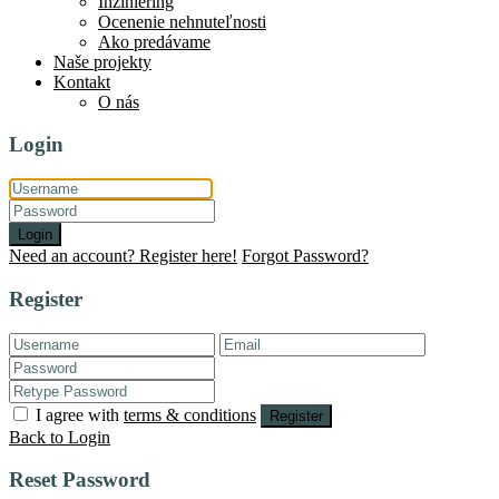
Inžiniering
Ocenenie nehnuteľnosti
Ako predávame
Naše projekty
Kontakt
O nás
Login
Login
Need an account? Register here!
Forgot Password?
Register
I agree with
terms & conditions
Register
Back to Login
Reset Password