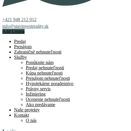
+421 948 212 012
info@stavinvestreality.sk
Add Listing
Predaj
Prenájom
Zahraničné nehnuteľnosti
Služby
Ponúknite nám
Predaj nehnuteľnosti
Kúpa nehnuteľnosti
Prenájom nehnuteľnosti
Hypotekárne poradenstvo
Právny servis
Inžiniering
Ocenenie nehnuteľnosti
Ako predávame
Naše projekty
Kontakt
O nás