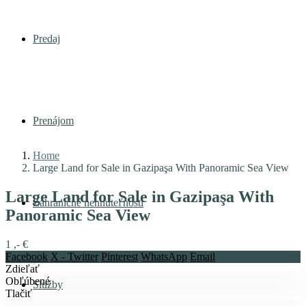
Predaj
Prenájom
Home
Large Land for Sale in Gazipaşa With Panoramic Sea View
Large Land for Sale in Gazipaşa With
Zahraničné nehnuteľnosti
Panoramic Sea View
1 ,- €
Facebook
X - Twitter
Pinterest
WhatsApp
Email
Zdieľať
Obľúbené
Služby
Tlačiť