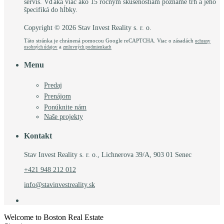
servis. Vďaka viac ako 15 ročným skúsenostiam poznáme trh a jeho
špecifiká do hĺbky.
Copyright © 2026 Stav Invest Reality s. r. o.
Táto stránka je chránená pomocou Google reCAPTCHA. Viac o zásadách
ochrany
a
osobných údajov
zmluvných podmienkach
Menu
Predaj
Prenájom
Ponúknite nám
Naše projekty
Kontakt
Stav Invest Reality s. r. o., Lichnerova 39/A, 903 01 Senec
+421 948 212 012
info@stavinvestreality.sk
Welcome to Boston Real Estate