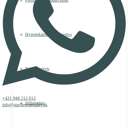
Prenájom nehnuteľnosti
Hypotekárne poradenstvo
Právny servis
+421 948 212 012
Inžiniering
info@stavinvestreality.sk