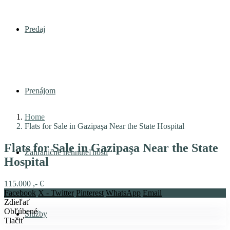
Predaj
Prenájom
Home
Flats for Sale in Gazipaşa Near the State Hospital
Flats for Sale in Gazipaşa Near the State
Zahraničné nehnuteľnosti
Hospital
115.000 ,- €
Facebook
X - Twitter
Pinterest
WhatsApp
Email
Zdieľať
Obľúbené
Služby
Tlačiť