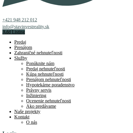
+421 948 212 012
info@stavinvestreality.sk
Add Listing
Predaj
Prenájom
Zahraničné nehnuteľnosti
Služby
Ponúknite nám
Predaj nehnuteľnosti
Kúpa nehnuteľnosti
Prenájom nehnuteľnosti
Hypotekárne poradenstvo
Právny servis
Inžiniering
Ocenenie nehnuteľnosti
Ako predávame
Naše projekty
Kontakt
O nás