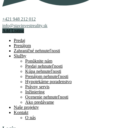
+421 948 212 012
info@stavinvestreality.sk
Add Listing
Predaj
Prenájom
Zahraničné nehnuteľnosti
Služby
Ponúknite nám
Predaj nehnuteľnosti
Kúpa nehnuteľnosti
Prenájom nehnuteľnosti
Hypotekárne poradenstvo
Právny servis
Inžiniering
Ocenenie nehnuteľnosti
Ako predávame
Naše projekty
Kontakt
O nás