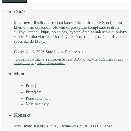
O nás
Stav Invest Reality je realitná kancelária so sídlom v Senci, ktorá
klientom na západnom Slovensku poskytuje komplexné realitné
služby - predaj, kúpu, prenájom, hypotekárne poradenstvo aj právny
servis. Vďaka viac ako 15 ročným skúsenostiam poznáme trh a jeho
špecifiká do hĺbky.
Copyright © 2026 Stav Invest Reality s. r. o.
Táto stránka je chránená pomocou Google reCAPTCHA. Viac o zásadách
ochrany
a
osobných údajov
zmluvných podmienkach
Menu
Predaj
Prenájom
Ponúknite nám
Naše projekty
Kontakt
Stav Invest Reality s. r. o., Lichnerova 39/A, 903 01 Senec