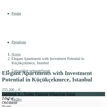
Predaj
Prenájom
Home
Elegant Apartments with Investment Potential in
Küçükçekmece, Istanbul
Zahraničné nehnuteľnosti
Elegant Apartments with Investment
Potential in Küçükçekmece, Istanbul
255.200 ,- €
Facebook
X - Twitter
Pinterest
WhatsApp
Email
Zdieľať
Služby
Obľúbené
Tlačiť