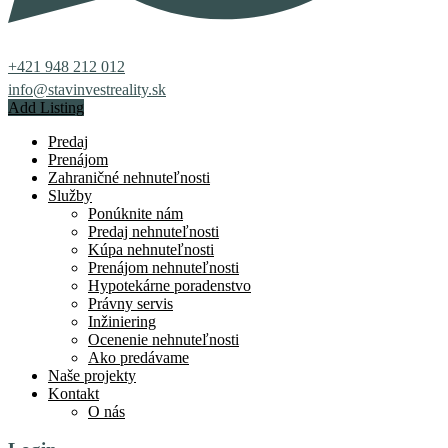
+421 948 212 012
info@stavinvestreality.sk
Add Listing
Predaj
Prenájom
Zahraničné nehnuteľnosti
Služby
Ponúknite nám
Predaj nehnuteľnosti
Kúpa nehnuteľnosti
Prenájom nehnuteľnosti
Hypotekárne poradenstvo
Právny servis
Inžiniering
Ocenenie nehnuteľnosti
Ako predávame
Naše projekty
Kontakt
O nás