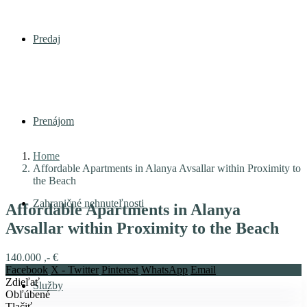
Predaj
Prenájom
Home
Affordable Apartments in Alanya Avsallar within Proximity to
the Beach
Zahraničné nehnuteľnosti
Affordable Apartments in Alanya
Avsallar within Proximity to the Beach
140.000 ,- €
Facebook
X - Twitter
Pinterest
WhatsApp
Email
Zdieľať
Služby
Obľúbené
Tlačiť