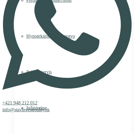
Prenájom nehnuteľnosti
Hypotekárne poradenstvo
Právny servis
+421 948 212 012
Inžiniering
info@stavinvestreality.sk